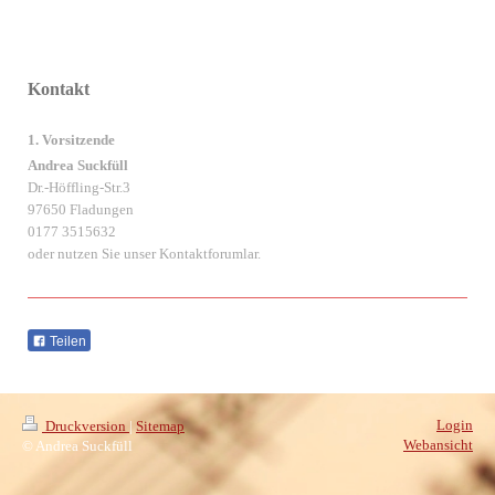
Kontakt
1. Vorsitzende
Andrea Suckfüll
Dr.-Höffling-Str.3
97650 Fladungen
0177 3515632
oder nutzen Sie unser Kontaktforumlar.
Teilen
Login
Druckversion
|
Sitemap
Webansicht
© Andrea Suckfüll